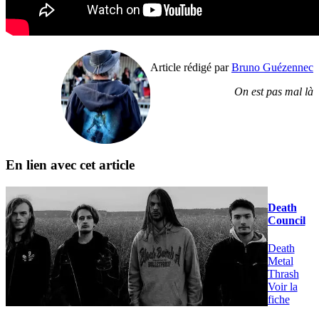
Article rédigé par
Bruno Guézennec
On est pas mal là
En lien avec cet article
Death
Council
Death
Metal
Thrash
Voir la
fiche
Groupe