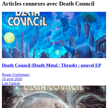
Articles connexes
avec Death Council
News
Death Council (Death Metal / Thrash) : nouvel EP
Bruno Guézennec
10 avril 2026
Lire l'article