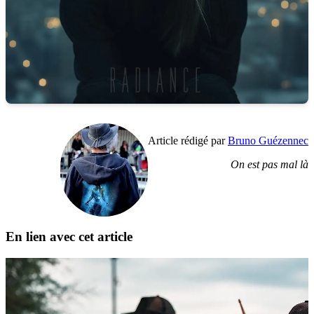
Article rédigé par
Bruno Guézennec
On est pas mal là
En lien avec cet article