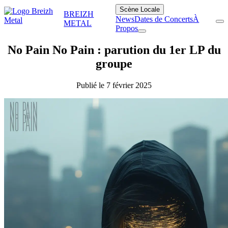
Scène Locale
BREIZH
News
Dates de Concerts
À
METAL
Propos
No Pain No Pain : parution du 1er LP du
groupe
Publié le 7 février 2025