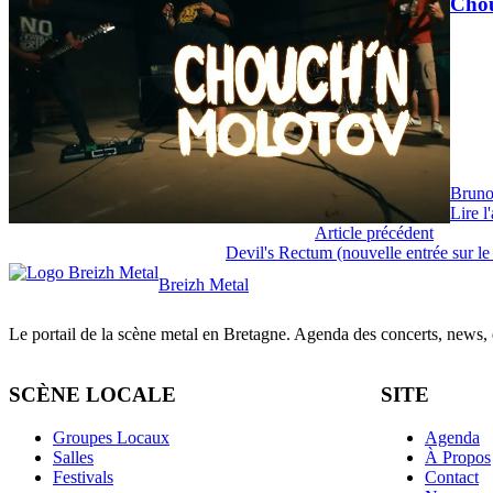
Chou
Bruno
Lire l'
Article précédent
News
Devil's Rectum (nouvelle entrée sur le 
Breizh Metal
Le portail de la scène metal en Bretagne. Agenda des concerts, news, et
SCÈNE LOCALE
SITE
Groupes Locaux
Agenda
Salles
À Propos
Festivals
Contact