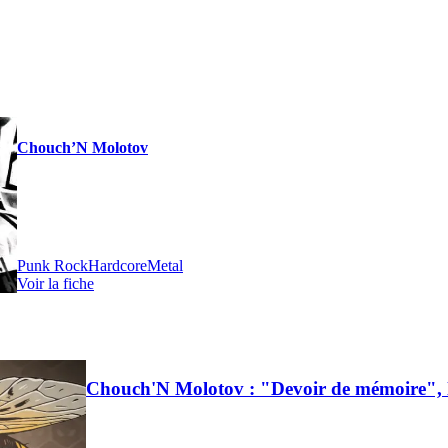
Chouch’N Molotov
Punk Rock
Hardcore
Metal
Voir la fiche
Chouch'N Molotov : "Devoir de mémoire", l