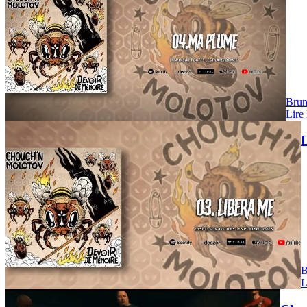
Brun
Lire 
News
L
B
L
News