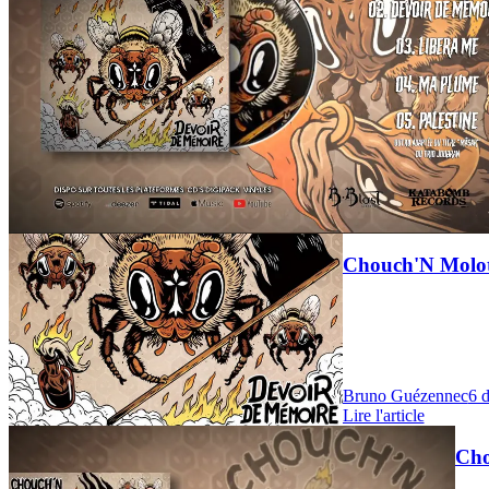
News
Chouch'N Moloto
Bruno Guézennec
6 
Lire l'article
News
Cho