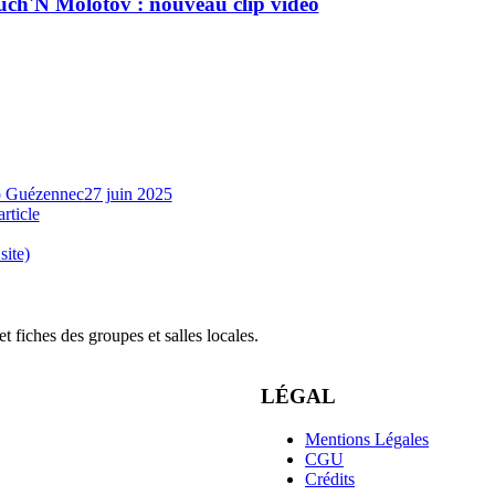
ch'N Molotov : nouveau clip vidéo
 Guézennec
27 juin 2025
article
site)
 fiches des groupes et salles locales.
LÉGAL
Mentions Légales
CGU
Crédits