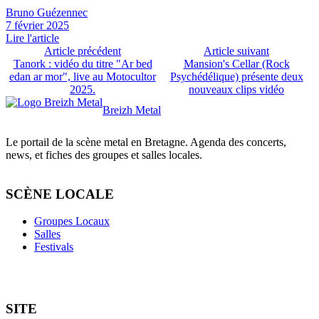
Bruno Guézennec
7 février 2025
Lire l'article
Article précédent
Article suivant
Tanork : vidéo du titre "Ar bed
Mansion's Cellar (Rock
edan ar mor", live au Motocultor
Psychédélique) présente deux
2025.
nouveaux clips vidéo
Breizh Metal
Le portail de la scène metal en Bretagne. Agenda des concerts,
news, et fiches des groupes et salles locales.
SCÈNE LOCALE
Groupes Locaux
Salles
Festivals
SITE