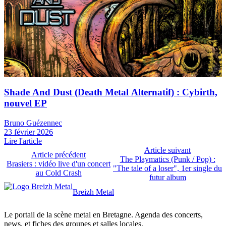
News
Shade And Dust (Death Metal Alternatif) : Cybirth,
nouvel EP
Bruno Guézennec
23 février 2026
Lire l'article
Article suivant
Article précédent
The Playmatics (Punk / Pop) :
Brasiers : vidéo live d'un concert
"The tale of a loser", 1er single du
au Cold Crash
futur album
Breizh Metal
Le portail de la scène metal en Bretagne. Agenda des concerts,
news, et fiches des groupes et salles locales.