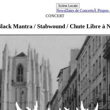
Scène Locale
News
Dates de Concerts
À Propos
CONCERT
lack Mantra / Stabwound / Chute Libre à N