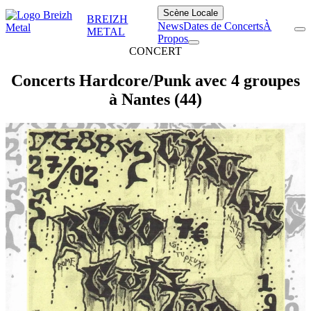
Scène Locale
BREIZH
News
Dates de Concerts
À
METAL
Propos
CONCERT
Concerts Hardcore/Punk avec 4 groupes
à Nantes (44)