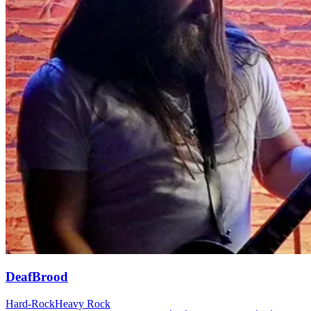
DeafBrood
Hard-Rock
Heavy Rock