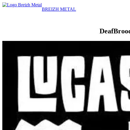
BREIZH METAL
DeafBrood