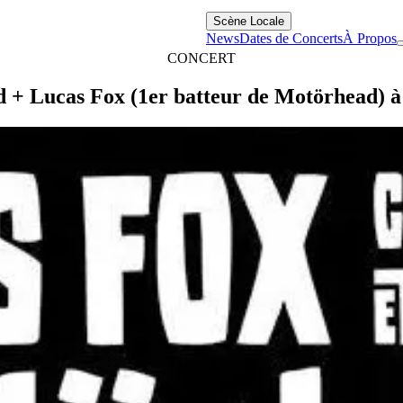
Scène Locale
News
Dates de Concerts
À Propos
CONCERT
 + Lucas Fox (1er batteur de Motörhead) à 