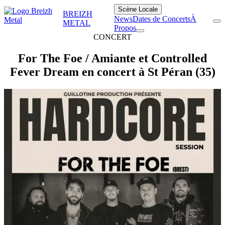
Scène Locale
BREIZH
News
Dates de Concerts
À
METAL
Propos
CONCERT
For The Foe / Amiante et Controlled
Fever Dream en concert à St Péran (35)