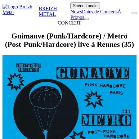
Scène Locale
BREIZH
News
Dates de Concerts
À
METAL
Propos
CONCERT
Guimauve (Punk/Hardcore) / Metrö
(Post-Punk/Hardcore) live à Rennes (35)