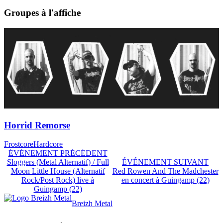
Groupes à l'affiche
Horrid Remorse
Frostcore
Hardcore
ÉVÉNEMENT PRÉCÉDENT
Sloggers (Metal Alternatif) / Full
ÉVÉNEMENT SUIVANT
Moon Little House (Alternatif
Red Rowen And The Madchester
Rock/Post Rock) live à
en concert à Guingamp (22)
Guingamp (22)
Breizh Metal