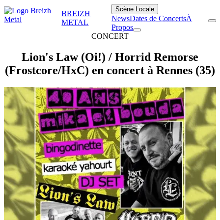
Scène Locale
BREIZH
News
Dates de Concerts
À
METAL
Propos
CONCERT
Lion's Law (Oi!) / Horrid Remorse
(Frostcore/HxC) en concert à Rennes (35)