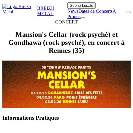
Scène Locale
BREIZH
News
Dates de Concerts
À
METAL
Propos
CONCERT
Mansion's Cellar (rock psyché) et
Gondhawa (rock psyché), en concert à
Rennes (35)
Informations Pratiques