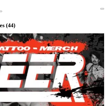
s (44)