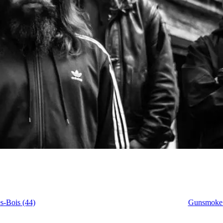
s-Bois (44)
Gunsmoke B