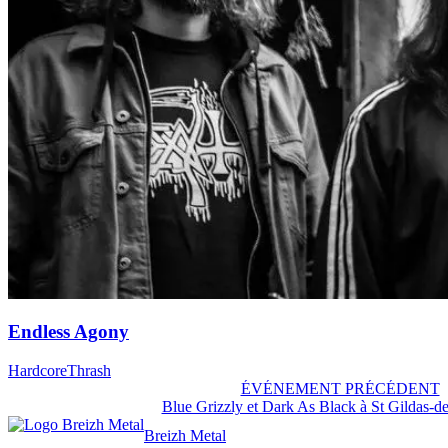
Endless Agony
Hardcore
Thrash
ÉVÉNEMENT PRÉCÉDENT
Blue Grizzly et Dark As Black à St Gildas-de
Breizh Metal