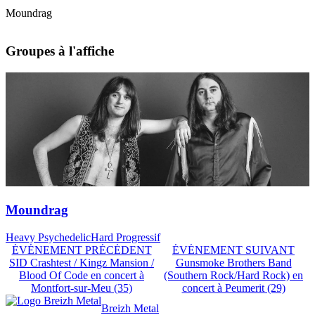
Moundrag
Groupes à l'affiche
Moundrag
Heavy Psychedelic
Hard Progressif
ÉVÉNEMENT PRÉCÉDENT
ÉVÉNEMENT SUIVANT
SID Crashtest / Kingz Mansion /
Gunsmoke Brothers Band
Blood Of Code en concert à
(Southern Rock/Hard Rock) en
Montfort-sur-Meu (35)
concert à Peumerit (29)
Breizh Metal