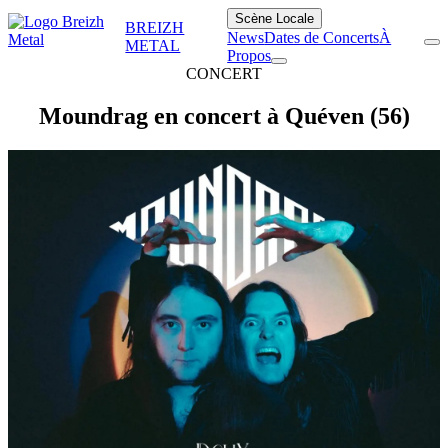
Scène Locale
BREIZH
News
Dates de Concerts
À
METAL
Propos
CONCERT
Moundrag en concert à Quéven (56)