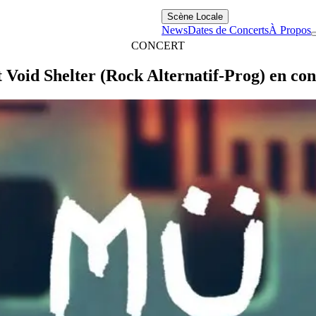
Scène Locale
News
Dates de Concerts
À Propos
CONCERT
 Void Shelter (Rock Alternatif-Prog) en con