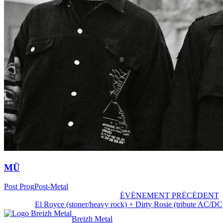
MÜ
Post Prog
Post-Metal
ÉVÉNEMENT PRÉCÉDENT
El Royce (stoner/heavy rock) + Dirty Rosie (tribute AC/DC)
Breizh Metal