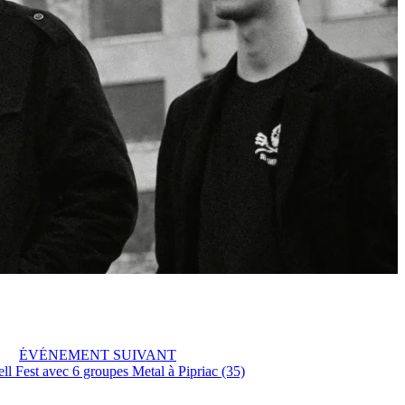
ÉVÉNEMENT SUIVANT
ll Fest avec 6 groupes Metal à Pipriac (35)