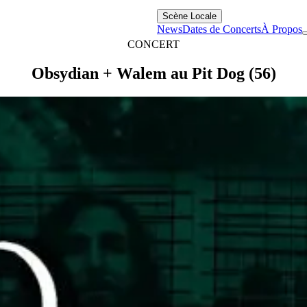
Scène Locale
News
Dates de Concerts
À Propos
CONCERT
Obsydian + Walem au Pit Dog (56)