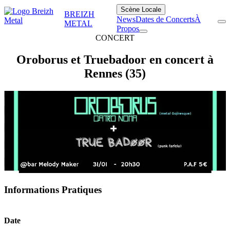
Scène Locale
BREIZH
News
Dates de Concerts
À
METAL
Propos
CONCERT
Oroborus et Truebadoor en concert à
Rennes (35)
Informations Pratiques
Date