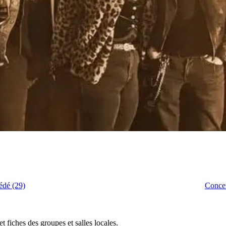
édé (29)
Concer
 fiches des groupes et salles locales.