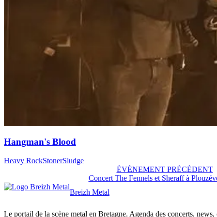
Hangman's Blood
Heavy Rock
Stoner
Sludge
ÉVÉNEMENT PRÉCÉDENT
Concert The Fennels et Sheraff à Plouzév
Breizh Metal
Le portail de la scène metal en Bretagne. Agenda des concerts, news, et