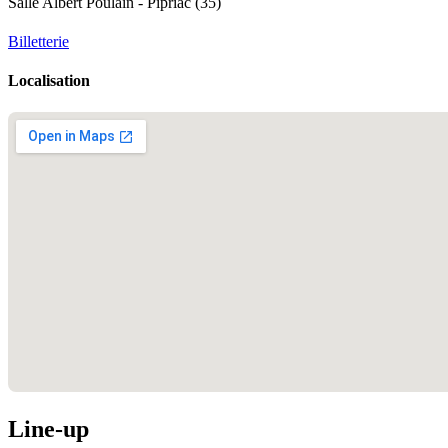
Salle Albert Poulain - Pipriac (35)
Billetterie
Localisation
Line-up