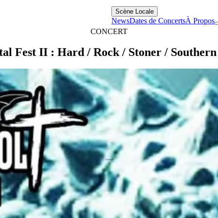
Scène Locale
News
Dates de Concerts
À Propos
CONCERT
al Fest II : Hard / Rock / Stoner / Southern