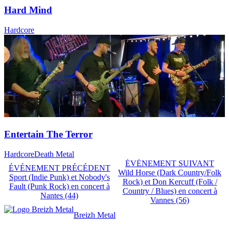
Hard Mind
Hardcore
Entertain The Terror
Hardcore
Death Metal
ÉVÉNEMENT SUIVANT
ÉVÉNEMENT PRÉCÉDENT
Wild Horse (Dark Country/Folk
Sport (Indie Punk) et Nobody's
Rock) et Don Kercuff (Folk /
Fault (Punk Rock) en concert à
Country / Blues) en concert à
Nantes (44)
Vannes (56)
Breizh Metal