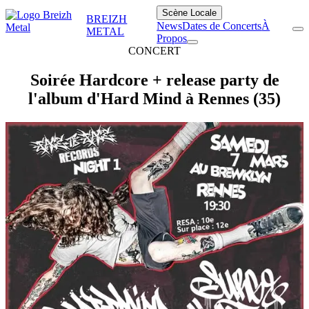
Scène Locale
BREIZH
News
Dates de Concerts
À
METAL
Propos
CONCERT
Soirée Hardcore + release party de
l'album d'Hard Mind à Rennes (35)