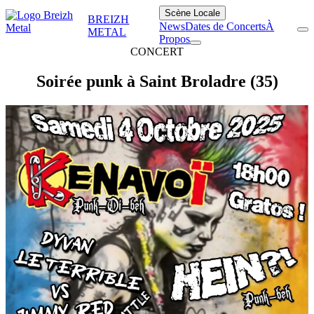
Scène Locale
BREIZH
News
Dates de Concerts
À
METAL
Propos
CONCERT
Soirée punk à Saint Broladre (35)