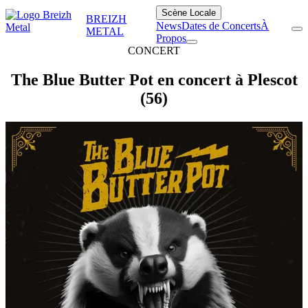
Scène Locale
BREIZH
News
Dates de Concerts
À
METAL
Propos
CONCERT
The Blue Butter Pot en concert à Plescot
(56)