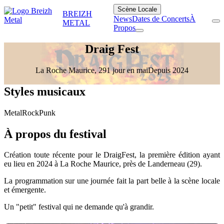
Scène Locale
BREIZH
News
Dates de Concerts
À
METAL
Propos
Draig Fest
La Roche Maurice, 29
1 jour en mai
Depuis 2024
Styles musicaux
Metal
Rock
Punk
À propos du festival
Création toute récente pour le DraigFest, la première édition ayant
eu lieu en 2024 à La Roche Maurice, près de Landerneau (29).
La programmation sur une journée fait la part belle à la scène locale
et émergente.
Un "petit" festival qui ne demande qu'à grandir.