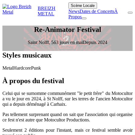
Scène Locale
BREIZH
News
Dates de Concerts
À
METAL
Propos
Re-Animator Festival
Saint Nolff, 56
3 jours en mai
Depuis 2024
Styles musicaux
Metal
Hardcore
Punk
À propos du festival
Celui qui se surnomme communément "le petit frère" du Motocultor
a vu le jour en 2024, à St Nolff, sur les terres de l'ancien Motocultor
qui a depuis déménagé à Carhaix.
Pas tellement surprenant quand on sait que l'association qui organise
ce fest n'est autre que Motocultor Productions.
Seulement 2 éditions pour l'instant, mais ce festival semble avoir