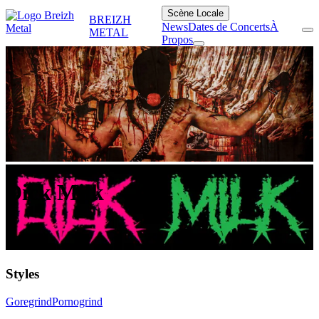
Scène Locale
BREIZH
News
Dates de Concerts
À
METAL
Propos
Dick Milk
Styles
Goregrind
Pornogrind