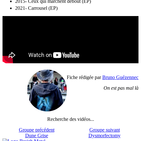
2015- Ceux qui marchent debout (EP)
2021- Carrousel (EP)
Fiche rédigée par
Bruno Guézennec
On est pas mal là
Recherche des vidéos...
Groupe précédent
Groupe suivant
Dune Grise
Dysmorfectomy