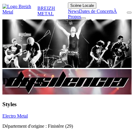
Scène Locale
BREIZH
News
Dates de Concerts
À
METAL
Propos
Dysilencia
Styles
Electro Metal
Département d'origine :
Finistère (29)