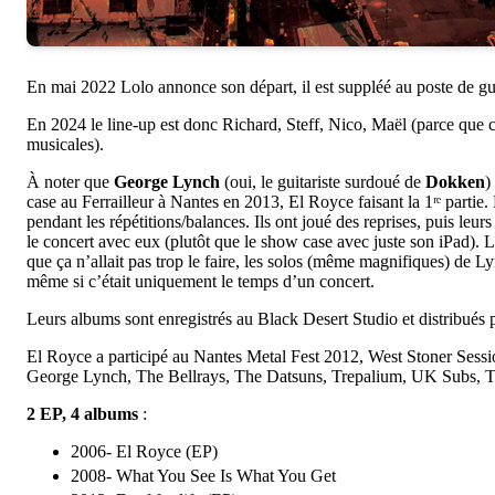
En mai 2022 Lolo annonce son départ, il est suppléé au poste de gu
En 2024 le line-up est donc Richard, Steff, Nico, Maël (parce que ce
musicales).
À noter que
George Lynch
(oui, le guitariste surdoué de
Dokken
)
case au Ferrailleur à Nantes en 2013, El Royce faisant la 1ʳᵉ parti
pendant les répétitions/balances. Ils ont joué des reprises, puis leu
le concert avec eux (plutôt que le show case avec juste son iPad). 
que ça n’allait pas trop le faire, les solos (même magnifiques) de L
même si c’était uniquement le temps d’un concert.
Leurs albums sont enregistrés au Black Desert Studio et distribués p
El Royce a participé au Nantes Metal Fest 2012, West Stoner Ses
George Lynch, The Bellrays, The Datsuns, Trepalium, UK Subs,
2 EP, 4 albums
:
2006- El Royce (EP)
2008- What You See Is What You Get