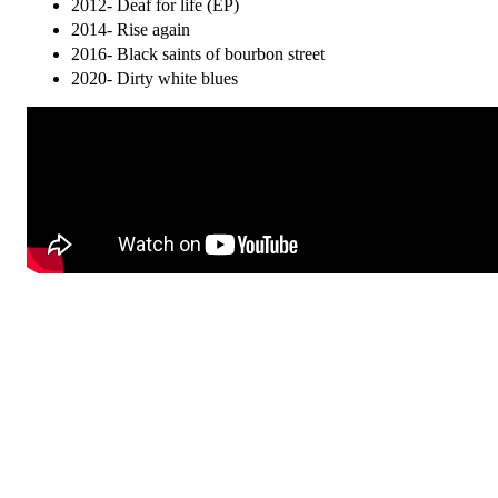
2012- Deaf for life (EP)
2014- Rise again
2016- Black saints of bourbon street
2020- Dirty white blues