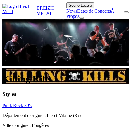
Scène Locale
BREIZH
News
Dates de Concerts
À
METAL
Propos
Killing Kills
Styles
Punk Rock 80's
Département d'origine :
Ille-et-Vilaine (35)
Ville d'origine :
Fougères