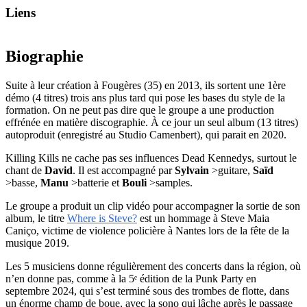
Liens
Biographie
Suite à leur création à Fougères (35) en 2013, ils sortent une 1ère
démo (4 titres) trois ans plus tard qui pose les bases du style de la
formation. On ne peut pas dire que le groupe a une production
effrénée en matière discographie. À ce jour un seul album (13 titres)
autoproduit (enregistré au Studio Camenbert), qui parait en 2020.
Killing Kills ne cache pas ses influences Dead Kennedys, surtout le
chant de
David
. Il est accompagné par
Sylvain
>guitare,
Saïd
>basse,
Manu
>batterie et
Bouli
>samples.
Le groupe a produit un clip vidéo pour accompagner la sortie de son
album, le titre
Where is Steve?
est un hommage à Steve Maia
Caniço, victime de violence policière à Nantes lors de la fête de la
musique 2019.
Les 5 musiciens donne régulièrement des concerts dans la région, où
n’en donne pas, comme à la 5ᵉ édition de la Punk Party en
septembre 2024, qui s’est terminé sous des trombes de flotte, dans
un énorme champ de boue, avec la sono qui lâche après le passage