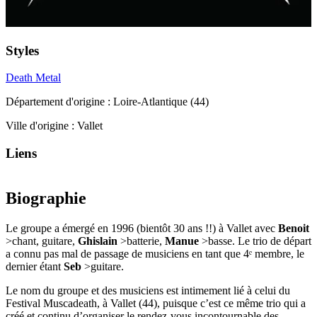
Styles
Death Metal
Département d'origine :
Loire-Atlantique (44)
Ville d'origine :
Vallet
Liens
Biographie
Le groupe a émergé en 1996 (bientôt 30 ans !!) à Vallet avec
Benoit
>chant, guitare,
Ghislain
>batterie,
Manue
>basse. Le trio de départ
a connu pas mal de passage de musiciens en tant que 4ᵉ membre, le
dernier étant
Seb
>guitare.
Le nom du groupe et des musiciens est intimement lié à celui du
Festival Muscadeath, à Vallet (44), puisque c’est ce même trio qui a
créé et continu d’organiser le rendez-vous incontournable des