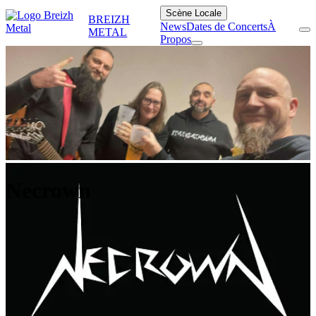
Scène Locale
BREIZH
News
Dates de Concerts
À
METAL
Propos
Necrown