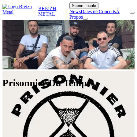
Scène Locale
BREIZH
News
Dates de Concerts
À
METAL
Propos
Prisonnier Du Temps