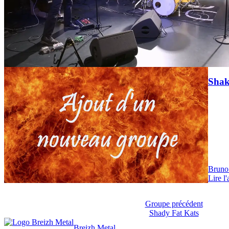
News
Shake
Bruno
Lire l'
News
Groupe précédent
Shady Fat Kats
Breizh Metal