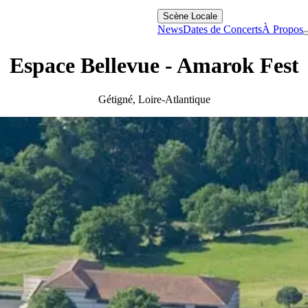
Scène Locale
News
Dates de Concerts
À Propos
Espace Bellevue - Amarok Fest
Gétigné
,
Loire-Atlantique