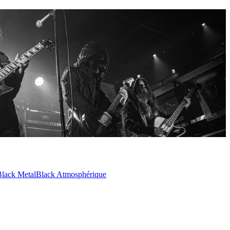
lack Metal
Black Atmosphérique