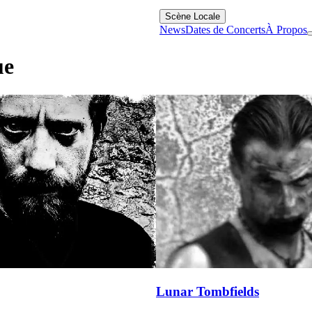
Scène Locale
News
Dates de Concerts
À Propos
ue
Lunar Tombfields