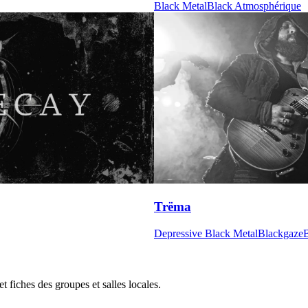
Black Metal
Black Atmosphérique
Trëma
Depressive Black Metal
Blackgaze
B
 fiches des groupes et salles locales.