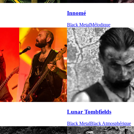
Innomé
Black Metal
Mélodique
Lunar Tombfields
Black Metal
Black Atmosphérique