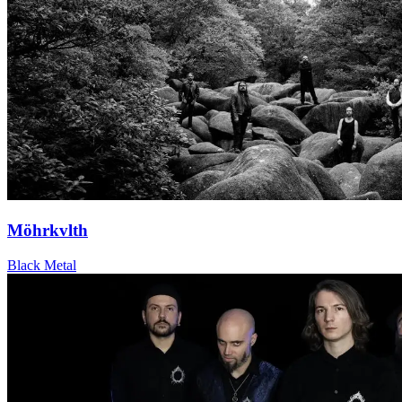
Möhrkvlth
Black Metal