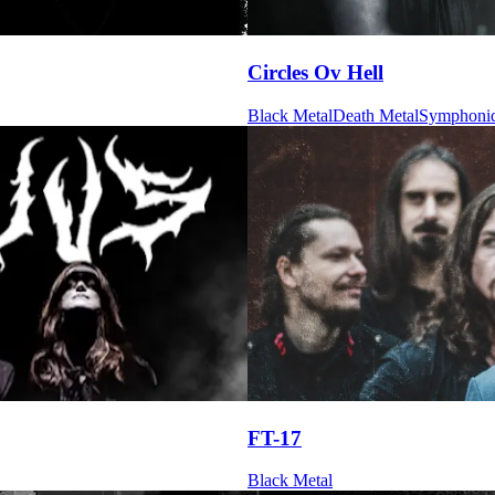
Circles Ov Hell
Black Metal
Death Metal
Symphoni
FT-17
Black Metal