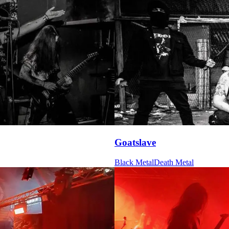
Goatslave
Black Metal
Death Metal