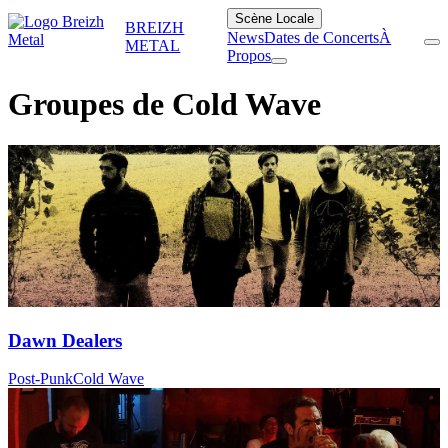
Scène Locale
BREIZH
News
Dates de Concerts
À
METAL
Propos
Groupes de Cold Wave
Dawn Dealers
Post-Punk
Cold Wave