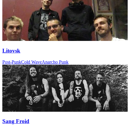
Litovsk
Post-Punk
Cold Wave
Anarcho Punk
Sang Froid