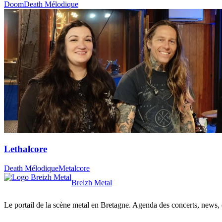
Doom
Death Mélodique
Lethalcore
Death Mélodique
Metalcore
Breizh Metal
Le portail de la scène metal en Bretagne. Agenda des concerts, news, et