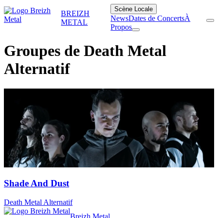
Scène Locale
BREIZH
News
Dates de Concerts
À
METAL
Propos
Groupes de Death Metal
Alternatif
Shade And Dust
Death Metal Alternatif
Breizh Metal