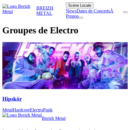
Scène Locale
BREIZH
News
Dates de Concerts
À
METAL
Propos
Groupes de Electro
Hipskör
Metal
Hardcore
Electro
Punk
Breizh Metal