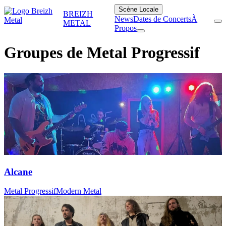
Scène Locale
BREIZH
News
Dates de Concerts
À
METAL
Propos
Groupes de Metal Progressif
Alcane
Metal Progressif
Modern Metal