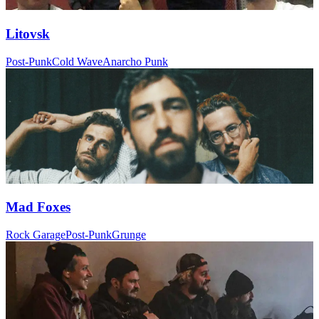
Litovsk
Post-Punk
Cold Wave
Anarcho Punk
Mad Foxes
Rock Garage
Post-Punk
Grunge