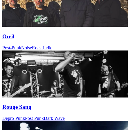
Oreil
Post-Punk
Noise
Rock Indie
Rouge Sang
Depro-Punk
Post-Punk
Dark Wave