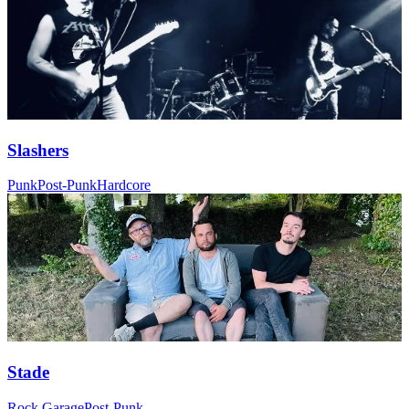
Slashers
Punk
Post-Punk
Hardcore
Stade
Rock Garage
Post-Punk