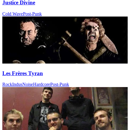
Justice Divine
Cold Wave
Post-Punk
Les Frères Tyran
Rock
Indus
Noise
Hardcore
Post-Punk