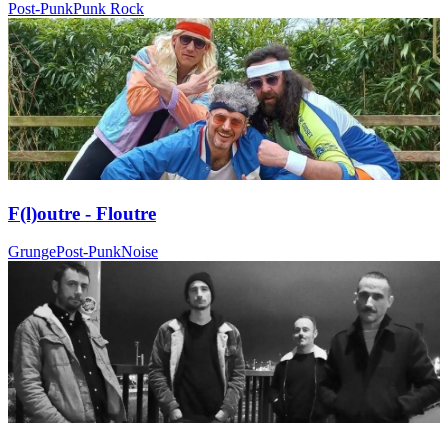
Post-Punk
Punk Rock
F(l)outre - Floutre
Grunge
Post-Punk
Noise