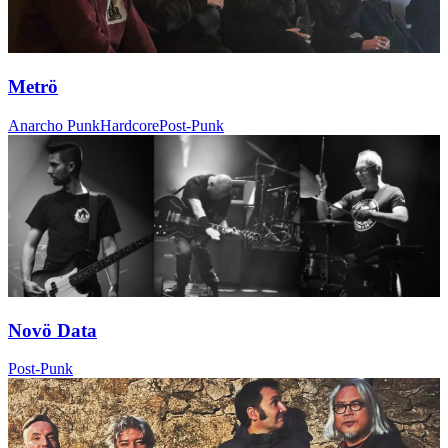
Metrö
Anarcho Punk
Hardcore
Post-Punk
Novö Data
Post-Punk