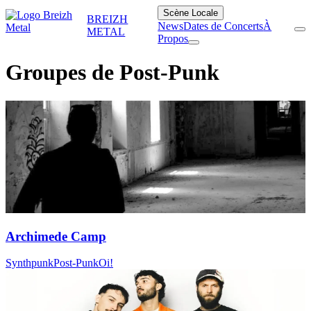
Scène Locale
BREIZH
News
Dates de Concerts
À
METAL
Propos
Groupes de Post-Punk
Archimede Camp
Synthpunk
Post-Punk
Oi!