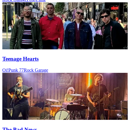
Teenage Hearts
Oi!
Punk 77
Rock Garage
The Bad News