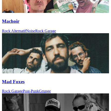
Machoir
Rock Alternatif
Noise
Rock Garage
Mad Foxes
Rock Garage
Post-Punk
Grunge