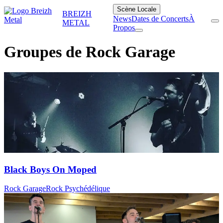
Scène Locale
BREIZH
News
Dates de Concerts
À
METAL
Propos
Groupes de Rock Garage
Black Boys On Moped
Rock Garage
Rock Psychédélique