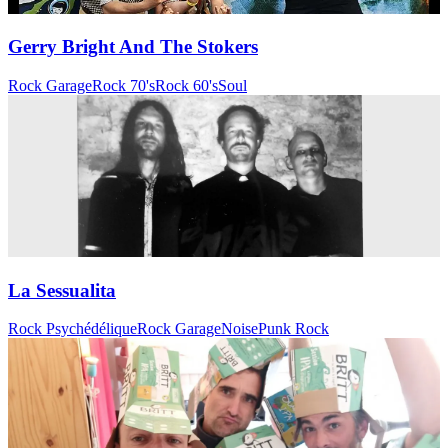
Gerry Bright And The Stokers
Rock Garage
Rock 70's
Rock 60's
Soul
La Sessualita
Rock Psychédélique
Rock Garage
Noise
Punk Rock