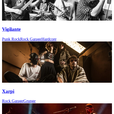
Vigilante
Punk Rock
Rock Garage
Hardcore
Xarpi
Rock Garage
Grunge