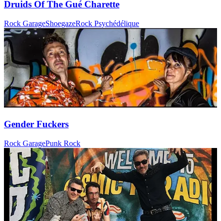
Druids Of The Gué Charette
Rock Garage
Shoegaze
Rock Psychédélique
Gender Fuckers
Rock Garage
Punk Rock