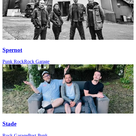
Spernot
Punk Rock
Rock Garage
Stade
Rock Garage
Post-Punk