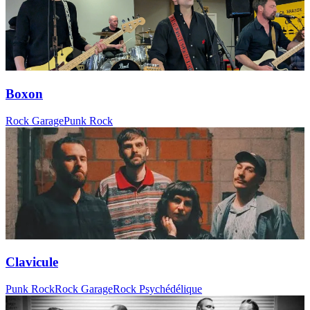
Boxon
Rock Garage
Punk Rock
Clavicule
Punk Rock
Rock Garage
Rock Psychédélique