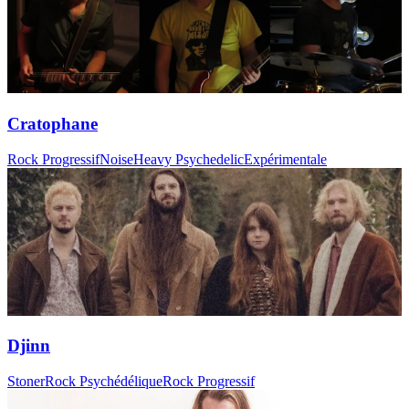
Cratophane
Rock Progressif
Noise
Heavy Psychedelic
Expérimentale
Djinn
Stoner
Rock Psychédélique
Rock Progressif