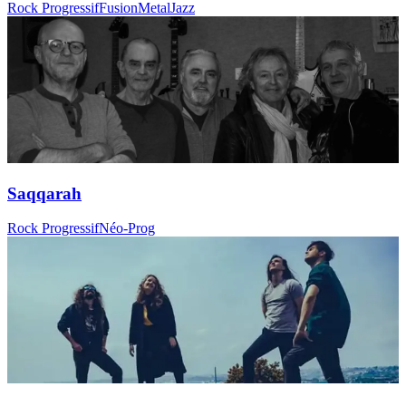
Rock Progressif
Fusion
Metal
Jazz
Saqqarah
Rock Progressif
Néo-Prog