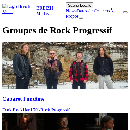
Scène Locale
BREIZH
News
Dates de Concerts
À
METAL
Propos
Groupes de Rock Progressif
Cabaret Fantôme
Dark Rock
Hard 70's
Rock Progressif