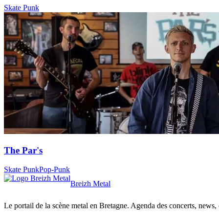
Skate Punk
The Par's
Skate Punk
Pop-Punk
Breizh Metal
Le portail de la scène metal en Bretagne. Agenda des concerts, news, et