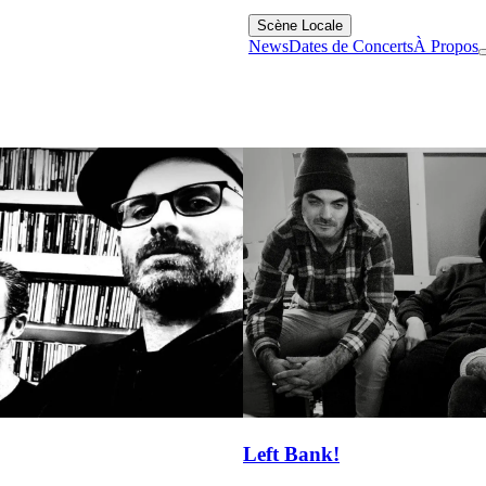
Scène Locale
News
Dates de Concerts
À Propos
Left Bank!