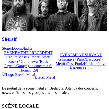
Sheraff
Stoner
Doom
Sludge
ÉVÉNEMENT PRÉCÉDENT
ÉVÉNEMENT SUIVANT
Caduta Massi (Stoner/Desert
Guimauve (Punk/Hardcore) /
Rock) / Gondhawa (Rock
Metrö (Post-Punk/Hardcore) live
Psyché/Garage) en concert à St
à Rennes (35)
Thonan (29)
Breizh Metal
Le portail de la scène metal en Bretagne. Agenda des concerts,
news, et fiches des groupes et salles locales.
SCÈNE LOCALE