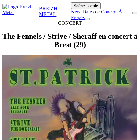
Scène Locale
BREIZH
News
Dates de Concerts
À
METAL
Propos
CONCERT
The Fennels / Strive / Sheraff en concert à
Brest (29)