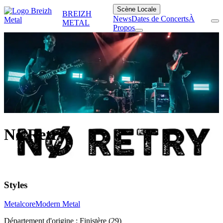
Scène Locale
BREIZH
News
Dates de Concerts
À
METAL
Propos
Nø Retry
Styles
Metalcore
Modern Metal
Département d'origine :
Finistère (29)